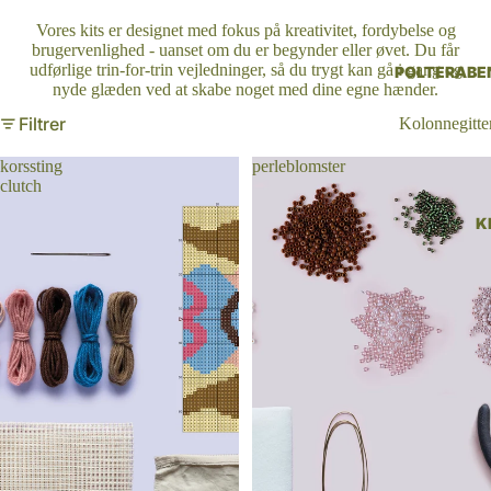
Vores kits er designet med fokus på kreativitet, fordybelse og
brugervenlighed - uanset om du er begynder eller øvet. Du får
udførlige trin-for-trin vejledninger, så du trygt kan gå i gang og
POLTERABE
nyde glæden ved at skabe noget med dine egne hænder.
Filtrer
Kolonnegitte
korssting
perleblomster
clutch
K