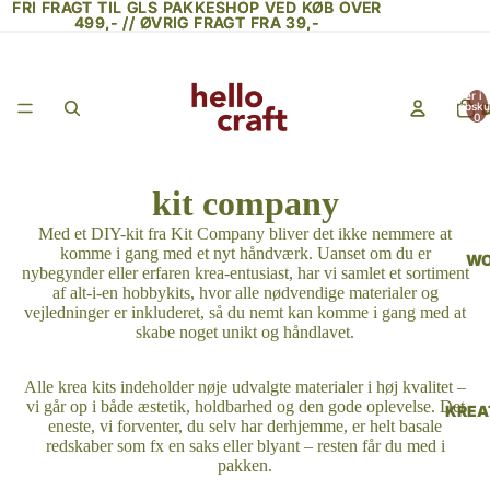
FRI FRAGT TIL GLS PAKKESHOP VED KØB OVER
FRI FRAGT TIL GLS PAKKESHOP VED KØB OVER
499,- // ØVRIG FRAGT FRA 39,-
499,- // ØVRIG FRAGT FRA 39,-
Varer i a
indkøbsku
0
kit company
Med et DIY-kit fra Kit Company bliver det ikke nemmere at
komme i gang med et nyt håndværk. Uanset om du er
WO
nybegynder eller erfaren krea-entusiast, har vi samlet et sortiment
af alt-i-en hobbykits, hvor alle nødvendige materialer og
vejledninger er inkluderet, så du nemt kan komme i gang med at
skabe noget unikt og håndlavet.
Alle krea kits indeholder nøje udvalgte materialer i høj kvalitet –
vi går op i både æstetik, holdbarhed og den gode oplevelse. Det
KREA
eneste, vi forventer, du selv har derhjemme, er helt basale
redskaber som fx en saks eller blyant – resten får du med i
pakken.