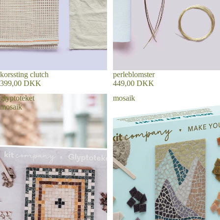
korssting clutch
Udsolgt
perleblomster
399,00 DKK
449,00 DKK
glyptoteket
mosaik
mosaik