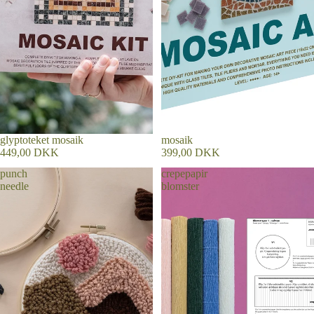
glyptoteket mosaik
Udsolgt
mosaik
449,00 DKK
399,00 DKK
punch
crepepapir
needle
blomster