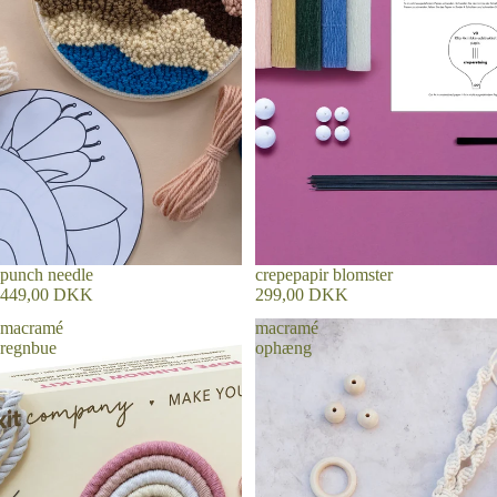
punch needle
crepepapir blomster
449,00 DKK
299,00 DKK
macramé
macramé
regnbue
ophæng