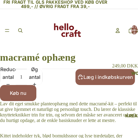
FRI FRAGT TIL GLS PAKKESHOP VED KØB OVER
FRI FRAGT TIL GLS PAKKESHOP VED KØB OVER
499,- // ØVRIG FRAGT FRA 39,-
499,- // ØVRIG FRAGT FRA 39,-
Varer i a
indkøbsku
0
macramé ophæng
249,00 DKK
Reducer
Øg
WO
antal
antal
Læg i indkøbskurven
Køb nu
Lav dit eget smukke planteophæng med dette macramé-kit – perfekt til
at give hjemmet et naturligt og personligt touch. Du lærer de klassiske
knytteteknikker trin for trin, og selvom det måske ser avanceret ud, vil
KREA
du hurtigt opdage, at de enkle basisknuder er lette at mestre.
Kittet indeholder tyk, blød bomuldssnor og lyse trædetaljer, der