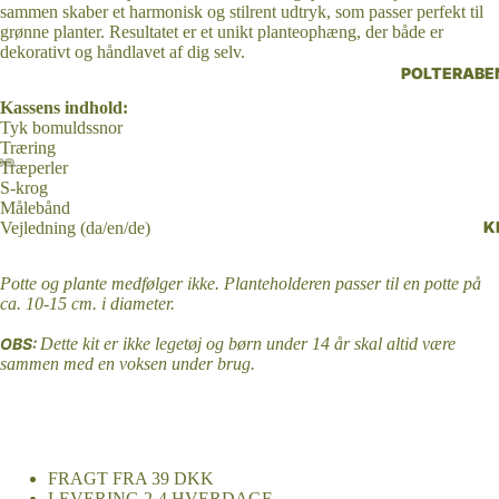
sammen skaber et harmonisk og stilrent udtryk, som passer perfekt til
grønne planter. Resultatet er et unikt planteophæng, der både er
dekorativt og håndlavet af dig selv.
POLTERABE
Kassens indhold:
Tyk bomuldssnor
Træring
Træperler
S-krog
Åbn
Åbn
Åbn
Målebånd
K
billede
billede
billede
Vejledning (da/en/de)
i
i
i
fuld
fuld
fuld
Potte og plante medfølger ikke. Planteholderen passer til en potte på
ca. 10-15 cm. i diameter.
skærm
skærm
skærm
OBS:
Dette kit er ikke legetøj og børn under 14 år skal altid være
sammen med en voksen under brug.
FRAGT FRA 39 DKK
LEVERING
2-4 HVERDAGE