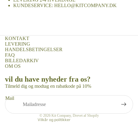
KUNDESERVICE: HELLO@KITCOMPANY.DK
KONTAKT
LEVERING
HANDELSBETINGELSER
FAQ
BILLEDARKIV
OM OS
Refusionspolitik
vil du have nyheder fra os?
Politik om beskyttelse af persondata
Tilmeld dig og modtag en rabatkode på 10%
Servicevilkår
Mail
Leveringspolitik
Kontaktinformation
© 2026
Kit Company
, Drevet af Shopify
Vilkår og politikker